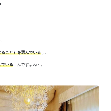
る
た、
なること）を選んでいる
し、
んでいる
。んですよね～。