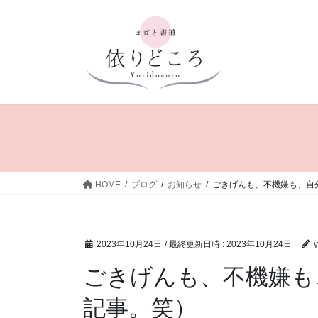
コ
ナ
ン
ビ
テ
ゲ
ン
ー
ツ
シ
へ
ョ
ス
ン
キ
に
ッ
移
プ
動
HOME
ブログ
お知らせ
ごきげんも、不機嫌も、自
2023年10月24日
/ 最終更新日時 :
2023年10月24日
y
ごきげんも、不機嫌も
記事。笑）