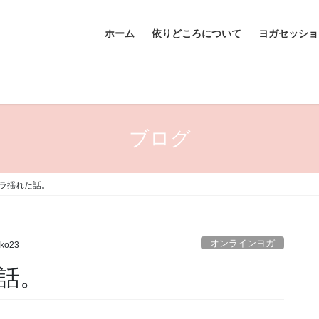
ホーム
依りどころについて
ヨガセッショ
ブログ
ラ揺れた話。
オンラインヨガ
iko23
話。