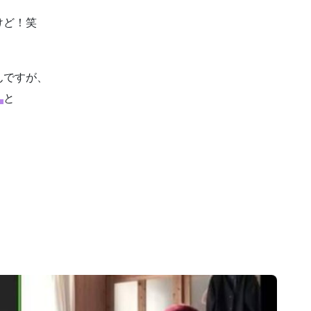
けど！笑
んですが、
」
と