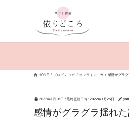
コ
ナ
ン
ビ
テ
ゲ
ン
ー
ツ
シ
へ
ョ
ス
ン
キ
に
ッ
移
プ
動
HOME
ブログ
ヨガ
オンラインヨガ
感情がグラグ
2022年1月16日
/ 最終更新日時 :
2022年1月26日
yor
感情がグラグラ揺れた